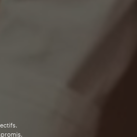
ectifs.
mpromis.