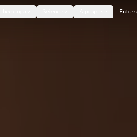
check-ups
Science
À propos
Entrep