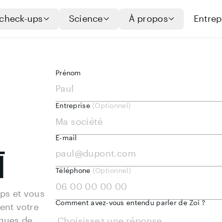
check-ups
Science
À propos
Entrep
Prénom
Entreprise
(
Optionnel
)
E-mail
ī
Téléphone
(
Optionnel
)
ps et vous 
Comment avez-vous entendu parler de Zoī ?
nt votre 
ques de 