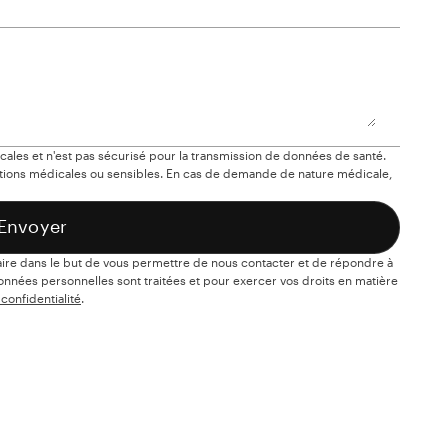
les et n'est pas sécurisé pour la transmission de données de santé.
ons médicales ou sensibles. En cas de demande de nature médicale,
Envoyer
laire dans le but de vous permettre de nous contacter et de répondre à
données personnelles sont traitées et pour exercer vos droits en matière
 confidentialité
.