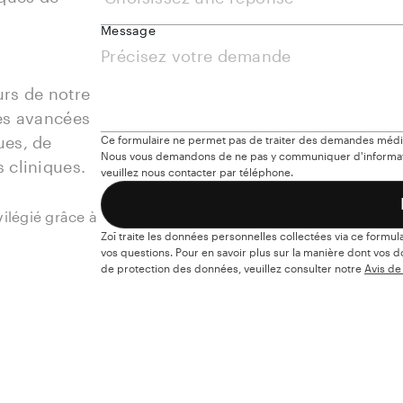
Message
rs de notre 
es avancées 
es, de 
Ce formulaire ne permet pas de traiter des demandes médica
Nous vous demandons de ne pas y communiquer d'informati
 cliniques.
veuillez nous contacter par téléphone.
vilégié grâce à
Zoī traite les données personnelles collectées via ce formu
vos questions. Pour en savoir plus sur la manière dont vos 
de protection des données, veuillez consulter notre
Avis de